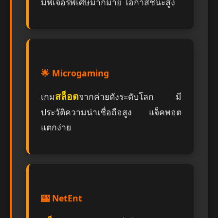
มีฟีเจอร์พิเศษมากมาย โอกาสชนะสูง
🌟 Microgaming
สล็อต
เกม
จากค่ายดังระดับโลก มี
ประวัติความน่าเชื่อถือสูง แจ็คพอต
แตกง่าย
🎰 NetEnt