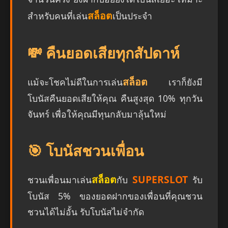
สล็อต
สำหรับคนที่เล่น
เป็นประจำ
💸 คืนยอดเสียทุกสัปดาห์
สล็อต
แม้จะโชคไม่ดีในการเล่น
เราก็ยังมี
โบนัสคืนยอดเสียให้คุณ คืนสูงสุด 10% ทุกวัน
จันทร์ เพื่อให้คุณมีทุนกลับมาลุ้นใหม่
🎯 โบนัสชวนเพื่อน
สล็อต
SUPERSLOT
ชวนเพื่อนมาเล่น
กับ
รับ
โบนัส 5% ของยอดฝากของเพื่อนที่คุณชวน
ชวนได้ไม่อั้น รับโบนัสไม่จำกัด