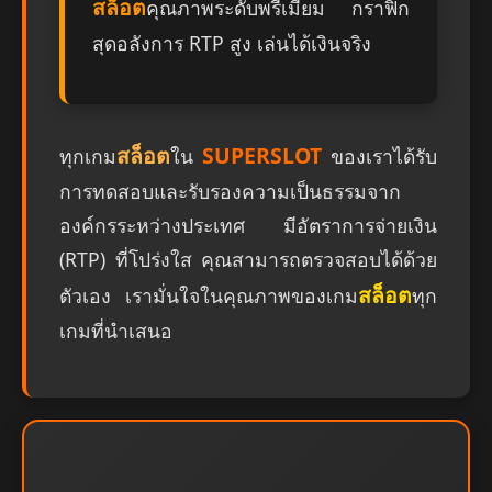
สล็อต
คุณภาพระดับพรีเมียม กราฟิก
สุดอลังการ RTP สูง เล่นได้เงินจริง
สล็อต
SUPERSLOT
ทุกเกม
ใน
ของเราได้รับ
การทดสอบและรับรองความเป็นธรรมจาก
องค์กรระหว่างประเทศ มีอัตราการจ่ายเงิน
(RTP) ที่โปร่งใส คุณสามารถตรวจสอบได้ด้วย
สล็อต
ตัวเอง เรามั่นใจในคุณภาพของเกม
ทุก
เกมที่นำเสนอ