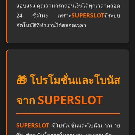
แอบแฝง คุณสามารถถอนเงินได้ทุกเวลาตลอด
SUPERSLOT
24 ชั่วโมง เพราะ
มีระบบ
อัตโนมัติที่ทำงานได้ตลอดเวลา
🎁 โปรโมชั่นและโบนัส
SUPERSLOT
จาก
SUPERSLOT
มีโปรโมชั่นและโบนัสมากมาย