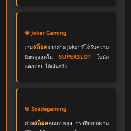
💎 Joker Gaming
สล็อต
เกม
จากค่าย Joker ที่ได้รับความ
SUPERSLOT
นิยมสูงสุดใน
โบนัส
แตกบ่อย ได้เงินจริง
🎯 Spadegaming
สล็อต
ค่าย
คุณภาพสูง กราฟิกสวยงาม