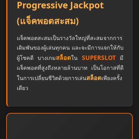
Progressive Jackpot
(แจ็คพอตสะสม)
แจ็คพอตสะสมเป็นรางวัลใหญ่ที่สะสมจากการ
เดิมพันของผู้เล่นทุกคน และจะมีการแจกให้กับ
สล็อต
SUPERSLOT
ผู้โชคดี บางเกม
ใน
มี
แจ็คพอตที่สูงถึงหลายล้านบาท เป็นโอกาสที่ดี
สล็อต
ในการเปลี่ยนชีวิตด้วยการเล่น
เพียงครั้ง
เดียว