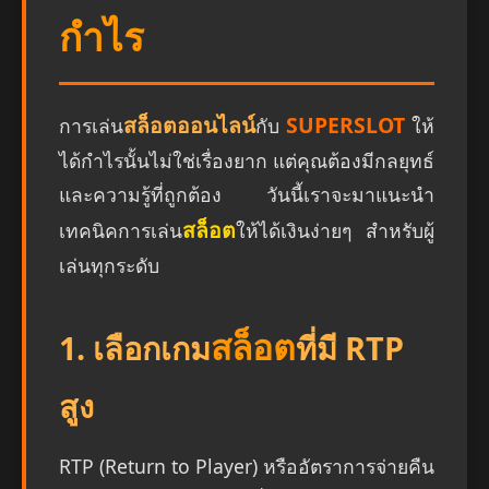
กำไร
สล็อตออนไลน์
SUPERSLOT
การเล่น
กับ
ให้
ได้กำไรนั้นไม่ใช่เรื่องยาก แต่คุณต้องมีกลยุทธ์
และความรู้ที่ถูกต้อง วันนี้เราจะมาแนะนำ
สล็อต
เทคนิคการเล่น
ให้ได้เงินง่ายๆ สำหรับผู้
เล่นทุกระดับ
สล็อต
1. เลือกเกม
ที่มี RTP
สูง
RTP (Return to Player) หรืออัตราการจ่ายคืน