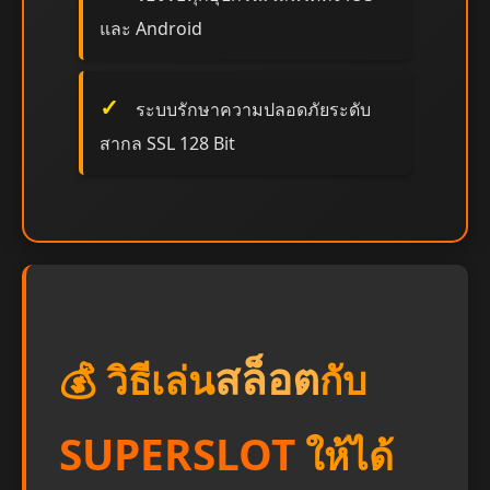
และ Android
ระบบรักษาความปลอดภัยระดับ
สากล SSL 128 Bit
สล็อต
💰 วิธีเล่น
กับ
SUPERSLOT
ให้ได้