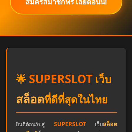
สมัครสมาชิกฟรี เลยตอนนี้!
SUPERSLOT
🌟
เว็บ
สล็อต
ที่ดีที่สุดในไทย
SUPERSLOT
สล็อต
ยินดีต้อนรับสู่
เว็บ