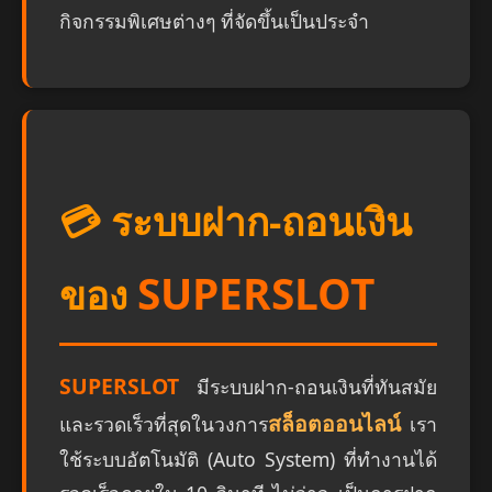
กิจกรรมพิเศษต่างๆ ที่จัดขึ้นเป็นประจำ
💳 ระบบฝาก-ถอนเงิน
SUPERSLOT
ของ
SUPERSLOT
มีระบบฝาก-ถอนเงินที่ทันสมัย
สล็อตออนไลน์
และรวดเร็วที่สุดในวงการ
เรา
ใช้ระบบอัตโนมัติ (Auto System) ที่ทำงานได้