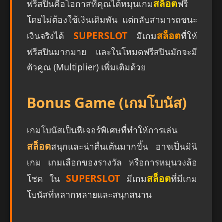
สล็อต
ฟรีสปินคือโอกาสที่คุณได้หมุนเกม
ฟรี
โดยไม่ต้องใช้เงินเดิมพัน แต่กลับสามารถชนะ
SUPERSLOT
สล็อต
เงินจริงได้
มีเกม
ที่ให้
ฟรีสปินมากมาย และในโหมดฟรีสปินมักจะมี
ตัวคูณ (Multiplier) เพิ่มเติมด้วย
Bonus Game (เกมโบนัส)
เกมโบนัสเป็นฟีเจอร์พิเศษที่ทำให้การเล่น
สล็อต
สนุกและน่าตื่นเต้นมากขึ้น อาจเป็นมินิ
เกม เกมเลือกของรางวัล หรือการหมุนวงล้อ
SUPERSLOT
สล็อต
โชค ใน
มีเกม
ที่มีเกม
โบนัสที่หลากหลายและสนุกสนาน